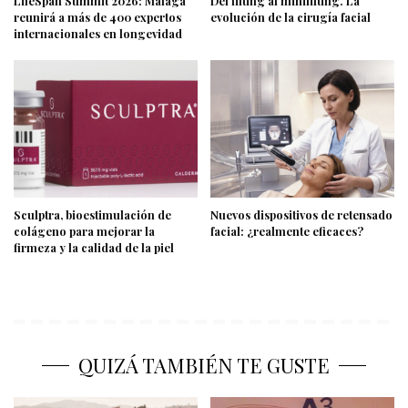
LifeSpan Summit 2026: Málaga
Del lifting al minilifting. La
reunirá a más de 400 expertos
evolución de la cirugía facial
internacionales en longevidad
Sculptra, bioestimulación de
Nuevos dispositivos de retensado
colágeno para mejorar la
facial: ¿realmente eficaces?
firmeza y la calidad de la piel
QUIZÁ TAMBIÉN TE GUSTE