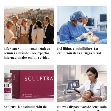
LifeSpan Summit 2026: Málaga
Del lifting al minilifting. La
reunirá a más de 400 expertos
evolución de la cirugía facial
internacionales en longevidad
Sculptra, bioestimulación de
Nuevos dispositivos de retensado