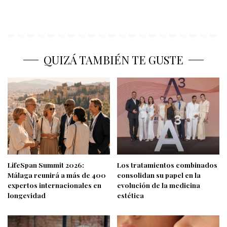
QUIZÁ TAMBIÉN TE GUSTE
LifeSpan Summit 2026:
Los tratamientos combinados
Málaga reunirá a más de 400
consolidan su papel en la
expertos internacionales en
evolución de la medicina
longevidad
estética