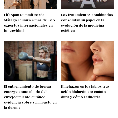
LifeSpan Summit 2026:
Los tratamientos combinados
Málaga reunirá a más de 400
consolidan su papel en la
expertos internacionales en
evolución de la medicina
longevidad
estética
El entrenamiento de fuerza
Hinchazón en los labios tras
emerge como aliado del
ácido hialurónico: cuánto
envejecimiento cutáneo:
dura y cómo reducirla
evidencia sobre su impacto en
la dermis