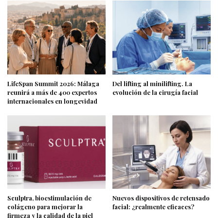
LifeSpan Summit 2026: Málaga
Del lifting al minilifting. La
reunirá a más de 400 expertos
evolución de la cirugía facial
internacionales en longevidad
Sculptra, bioestimulación de
Nuevos dispositivos de retensado
colágeno para mejorar la
facial: ¿realmente eficaces?
firmeza y la calidad de la piel