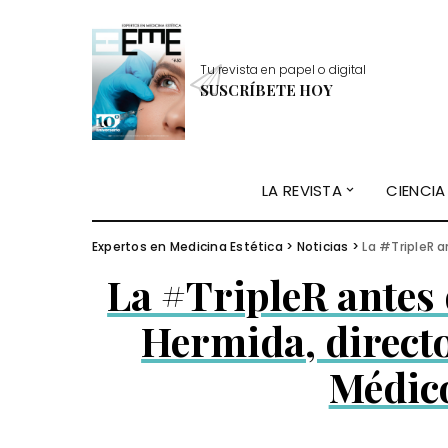
Tu revista en papel o digital
SUSCRÍBETE HOY
LA REVISTA
CIENCIA
Expertos en Medicina Estética
>
Noticias
>
La #TripleR ant
La #TripleR ante
Hermida, directo
Médico