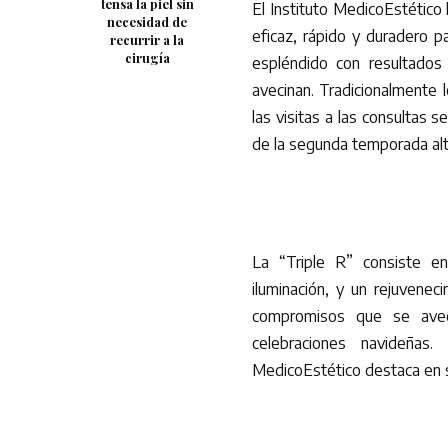
tensa la piel sin
El Instituto MedicoEstético
necesidad de
eficaz, rápido y duradero pa
recurrir a la
cirugía
espléndido con resultados
avecinan. Tradicionalmente
las visitas a las consultas s
de la segunda temporada alt
La “Triple R” consiste e
iluminación, y un rejuvene
compromisos que se aveci
celebraciones navideñas
MedicoEstético destaca en 