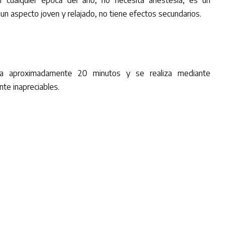
 cualquier época del año, no necesita anestesia, es un
 un aspecto joven y relajado, no tiene efectos secundarios.
ura aproximadamente 20 minutos y se realiza mediante
te inapreciables.