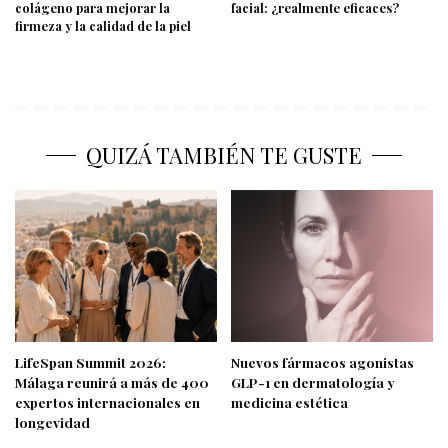
colágeno para mejorar la
facial: ¿realmente eficaces?
firmeza y la calidad de la piel
QUIZÁ TAMBIÉN TE GUSTE
LifeSpan Summit 2026:
Nuevos fármacos agonistas
Málaga reunirá a más de 400
GLP-1 en dermatología y
expertos internacionales en
medicina estética
longevidad