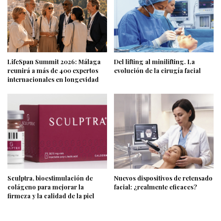
LifeSpan Summit 2026: Málaga
Del lifting al minilifting. La
reunirá a más de 400 expertos
evolución de la cirugía facial
internacionales en longevidad
Sculptra, bioestimulación de
Nuevos dispositivos de retensado
colágeno para mejorar la
facial: ¿realmente eficaces?
firmeza y la calidad de la piel