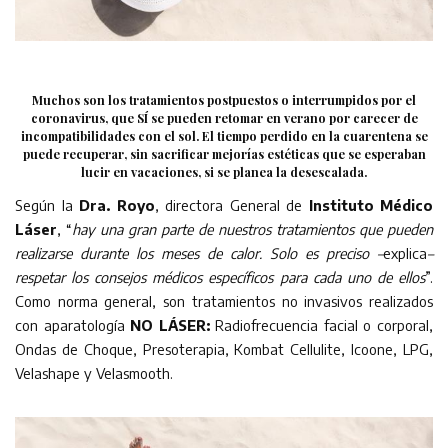
Muchos son los tratamientos postpuestos o interrumpidos por el
coronavirus, que SÍ se pueden retomar en verano por carecer de
incompatibilidades con el sol. El tiempo perdido en la cuarentena se
puede recuperar, sin sacrificar mejorías estéticas que se esperaban
lucir en vacaciones, si se planea la desescalada.
Según la
Dra. Royo
, directora General de
Instituto Médico
Láser
, “
hay una gran parte de nuestros tratamientos que pueden
realizarse durante los meses de calor. Solo es preciso –
explica
–
respetar los consejos médicos específicos para cada uno de ellos
”.
Como norma general, son tratamientos no invasivos realizados
con aparatología
NO LÁSER:
Radiofrecuencia facial o corporal,
Ondas de Choque, Presoterapia, Kombat Cellulite, Icoone, LPG,
Velashape y Velasmooth.