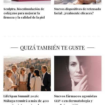
Sculptra, bioestimulación de
Nuevos dispositivos de retensado
colágeno para mejorar la
facial: ¿realmente eficaces?
firmeza y la calidad de la piel
QUIZÁ TAMBIÉN TE GUSTE
LifeSpan Summit 2026:
Nuevos fármacos agonistas
Málaga reunirá a más de 400
GLP-1 en dermatología y