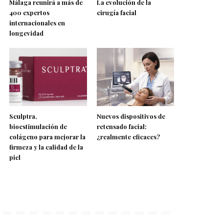
Málaga reunirá a más de
La evolución de la
400 expertos
cirugía facial
internacionales en
longevidad
Sculptra,
Nuevos dispositivos de
bioestimulación de
retensado facial:
colágeno para mejorar la
¿realmente eficaces?
firmeza y la calidad de la
piel