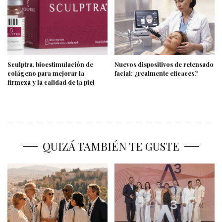
Sculptra, bioestimulación de
Nuevos dispositivos de retensado
colágeno para mejorar la
facial: ¿realmente eficaces?
firmeza y la calidad de la piel
QUIZÁ TAMBIÉN TE GUSTE