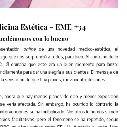
icina Estética – EME #34
uedémonos con lo bueno
esentación
online
de una novedad medico-estética, el
algo que nos sorprendió a todos, para bien. Al contrario de lo
ía, él opinaba que este era un buen momento para lanzar
illamente para dar una alegría a sus clientes. El mensaje de
la sensación de que hay planes, movimiento, ilusiones.
e, ahora que hay menos planes de ocio y menor exposición
 se vería afectada. Sin embargo, ha ocurrido lo contrario: la
ntervenciones se ha multiplicado. Nosotros lo hemos sabido
opios facultativos, pero el fenómeno se ha repetido, según
a BBC, en otros países como EE.UU., Australia o Japón. Más