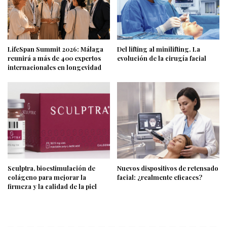
LifeSpan Summit 2026: Málaga
Del lifting al minilifting. La
reunirá a más de 400 expertos
evolución de la cirugía facial
internacionales en longevidad
Sculptra, bioestimulación de
Nuevos dispositivos de retensado
colágeno para mejorar la
facial: ¿realmente eficaces?
firmeza y la calidad de la piel