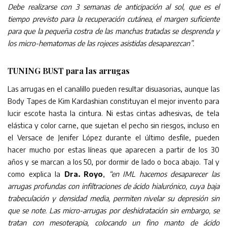
Debe realizarse con 3 semanas de anticipación al sol, que es el
tiempo previsto para la recuperación cutánea, el margen suficiente
para que la pequeña costra de las manchas tratadas se desprenda y
los micro-hematomas de las rojeces asistidas desaparezcan”.
TUNING BUST para las arrugas
Las arrugas en el canalillo pueden resultar disuasorias, aunque las
Body Tapes de Kim Kardashian constituyan el mejor invento para
lucir escote hasta la cintura. Ni estas cintas adhesivas, de tela
elástica y color carne, que sujetan el pecho sin riesgos, incluso en
el Versace de Jenifer López durante el último desfile, pueden
hacer mucho por estas líneas que aparecen a partir de los 30
años y se marcan a los 50, por dormir de lado o boca abajo. Tal y
como explica la
Dra. Royo
,
“en IML hacemos desaparecer las
arrugas profundas con infiltraciones de ácido hialurónico, cuya baja
trabeculación y densidad media, permiten nivelar su depresión sin
que se note. Las micro-arrugas por deshidratación sin embargo, se
tratan con mesoterapia, colocando un fino manto de ácido