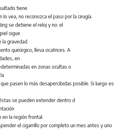
esultado tiene
n lo vea, no reconozca el paso por la cirugía.
ing se detiene el reloj y no: el
piel sigue
e la gravedad.
nto quirúrgico, lleva cicatrices. A
idades, en
redeterminadas en zonas ocultas o
 la
a que pasen lo más desapercibidas posible. Si luego es
a, éstas se pueden extender dentro d
ntación
 en la región frontal.
ender el cigarrillo por completo un mes antes y uno