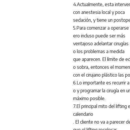
4.Actualmente, esta interven
con anestesia local y poca
sedación, y tiene un postope
5.Para comenzar a operarse l
ero incluso puede ser más
ventajoso adelantar cirugías
o los problemas a medida
que aparecen. El límite de eda
o sobra, entonces el momento
con el cirujano plástico las p
6.Lo importante es recurrir a 
o y programar la cirugía en u
máximo posible.
7.El principal mito del liftin
calendario
. El cliente no va a parecer
que el lifting recolocar