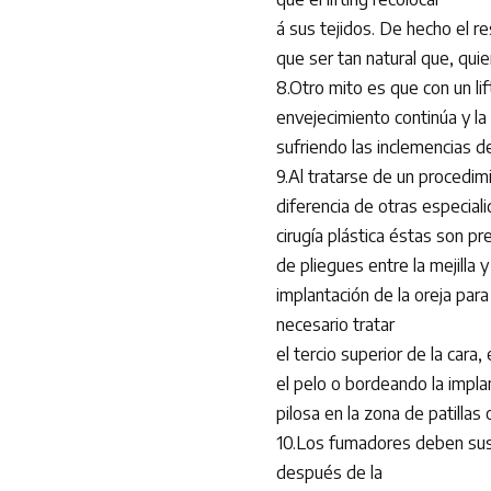
á sus tejidos. De hecho el r
que ser tan natural que, quie
8.Otro mito es que con un lift
envejecimiento continúa y la 
sufriendo las inclemencias d
9.Al tratarse de un procedimie
diferencia de otras especial
cirugía plástica éstas son p
de pliegues entre la mejilla y
implantación de la oreja par
necesario tratar
el tercio superior de la car
el pelo o bordeando la impla
pilosa en la zona de patillas o
10.Los fumadores deben susp
después de la