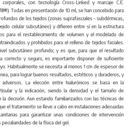
s corporales, con tecnología Cross-Linked y marcaje C.E.
l®). Todas en presentación de 10 ml, se han concebido para
rofundos de los tejidos (zonas suprafasciales – subdérmicas,
ejido celular subcutáneo) y difieren entre sí en la estructura
cados para el restablecimiento de volumen y el modelado de
traindicados y prohibidos para el relleno de tejidos faciales.
vel subcutáneo profundo; y es que, para que el resultado
ea correcto y seguro, es importante disponer de suficiente
oyo. Habitualmente se necesita al menos 1 cm de espesor de
tánea, para lograr buenos resultados, estéticos y duraderos, y
s adversos. La elección entre hialurónicos se basa en la
tisular y la indicación, siendo la densidad y el tamaño de
 la decisión. Aun estando familiarizados con las técnicas de
que el tratamiento se lleve a cabo en instalaciones adecuadas
anitarias para garantizar unas condiciones de intervención
peculiaridades de la física del gel.