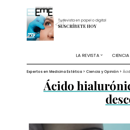
Tu revista en papel o digital
SUSCRÍBETE HOY
LA REVISTA
CIENCIA
Expertos en Medicina Estética
>
Ciencia y Opinión
>
Ácid
Ácido hialuróni
desc