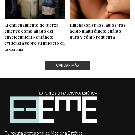
El entrenamiento de fuerza
Hinchazón en los labios tras
emerge como aliado del
ácido hialurónico: cuánto
envejecimiento cutáneo:
dura y cómo reducirla
evidencia sobre su impacto en
la dermis
CARGAR MÁS
Tu revista profesional de Medicina Estética,