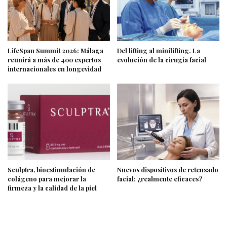
LifeSpan Summit 2026: Málaga
Del lifting al minilifting. La
reunirá a más de 400 expertos
evolución de la cirugía facial
internacionales en longevidad
Sculptra, bioestimulación de
Nuevos dispositivos de retensado
colágeno para mejorar la
facial: ¿realmente eficaces?
firmeza y la calidad de la piel