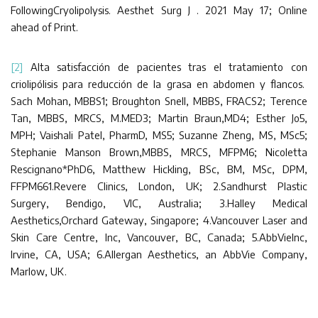
FollowingCryolipolysis. Aesthet Surg J . 2021 May 17; Online
ahead of Print.
[2]
Alta satisfacción de pacientes tras el tratamiento con
criolipólisis para reducción de la grasa en abdomen y flancos.
Sach Mohan, MBBS1; Broughton Snell, MBBS, FRACS2; Terence
Tan, MBBS, MRCS, M.MED3; Martin Braun,MD4; Esther Jo5,
MPH; Vaishali Patel, PharmD, MS5; Suzanne Zheng, MS, MSc5;
Stephanie Manson Brown,MBBS, MRCS, MFPM6; Nicoletta
Rescignano*PhD6, Matthew Hickling, BSc, BM, MSc, DPM,
FFPM661.Revere Clinics, London, UK; 2.Sandhurst Plastic
Surgery, Bendigo, VIC, Australia; 3.Halley Medical
Aesthetics,Orchard Gateway, Singapore; 4.Vancouver Laser and
Skin Care Centre, Inc, Vancouver, BC, Canada; 5.AbbVieInc,
Irvine, CA, USA; 6.Allergan Aesthetics, an AbbVie Company,
Marlow, UK.