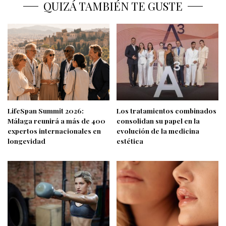
QUIZÁ TAMBIÉN TE GUSTE
LifeSpan Summit 2026:
Los tratamientos combinados
Málaga reunirá a más de 400
consolidan su papel en la
expertos internacionales en
evolución de la medicina
longevidad
estética