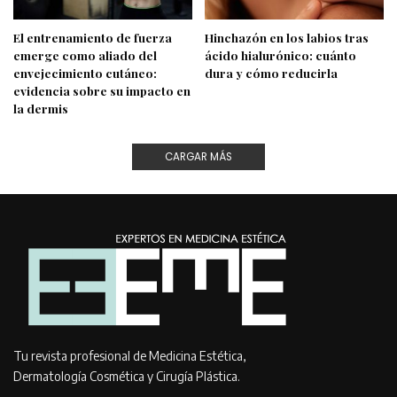
El entrenamiento de fuerza
Hinchazón en los labios tras
emerge como aliado del
ácido hialurónico: cuánto
envejecimiento cutáneo:
dura y cómo reducirla
evidencia sobre su impacto en
la dermis
CARGAR MÁS
Tu revista profesional de Medicina Estética,
Dermatología Cosmética y Cirugía Plástica.