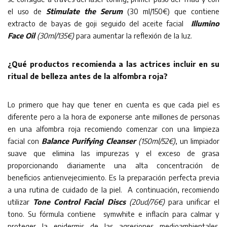
el uso de
Stimulate the Serum
(30 ml/150€)
que contiene
extracto de bayas de goji seguido del aceite facial
Illumino
Face Oil
(30ml/135€)
para aumentar la reflexión de la luz.
¿Qué productos recomienda a las actrices incluir en su
ritual de belleza antes de la alfombra roja?
Lo primero que hay que tener en cuenta es que cada piel es
diferente pero a la hora de exponerse ante millones de personas
en una alfombra roja recomiendo comenzar con una limpieza
facial con
Balance Purifying Cleanser
(150ml/52€)
, un limpiador
suave que elimina las impurezas y el exceso de grasa
proporcionando diariamente una alta concentración de
beneficios antienvejecimiento. Es la preparación perfecta previa
a una rutina de cuidado de la piel. A continuación, recomiendo
utilizar
Tone Control Facial Discs
(20ud/76€)
para unificar el
tono. Su fórmula contiene symwhite e inflacín para calmar y
proteger la epidermis de las agresiones medioambientales.