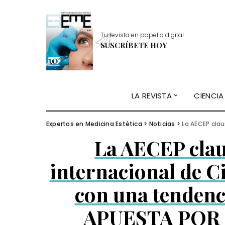
Tu revista en papel o digital
SUSCRÍBETE HOY
LA REVISTA
CIENCIA
Expertos en Medicina Estética
>
Noticias
>
La AECEP clausura su co
La AECEP cla
internacional de Ci
con una tendenci
APUESTA POR