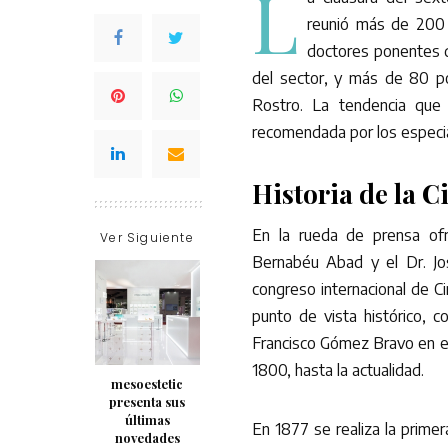
L
reunió más de 200 
doctores ponentes de
del sector, y más de 80 p
Rostro. La tendencia que 
recomendada por los especial
Historia de la C
En la rueda de prensa ofr
Ver Siguiente
Bernabéu Abad y el Dr. Jos
congreso internacional de C
punto de vista histórico, 
Francisco Gómez Bravo en el 
1800, hasta la actualidad.
mesoestetic
presenta sus
últimas
En 1877 se realiza la primer
novedades