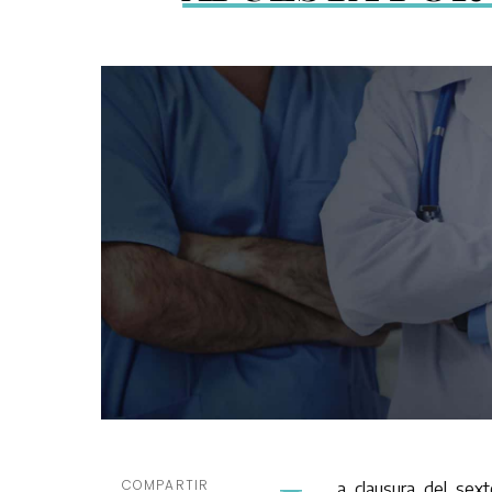
COMPARTIR
a clausura del sext