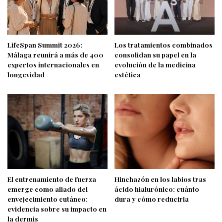
LifeSpan Summit 2026:
Los tratamientos combinados
Málaga reunirá a más de 400
consolidan su papel en la
expertos internacionales en
evolución de la medicina
longevidad
estética
El entrenamiento de fuerza
Hinchazón en los labios tras
emerge como aliado del
ácido hialurónico: cuánto
envejecimiento cutáneo:
dura y cómo reducirla
evidencia sobre su impacto en
la dermis