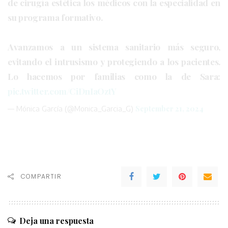
de cirugía estética los médicos con la especialidad en
su programa formativo.
Avanzamos a un sistema sanitario más seguro,
evitando el intrusismo y protegiendo a los pacientes.
Lo hacemos por familias como la de Sara:
pic.twitter.com/CiDnIaOztY
September 21, 2024
— Mónica García (@Monica_Garcia_G)
COMPARTIR
Deja una respuesta