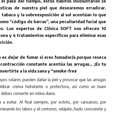
 el paso del tiempo, estos hábitos involuntarios se
ísticas de nuestra piel que desearemos erradicar.
tabaco y la sobreexposición al sol acentúan lo que
omo “código de barras”, una peculiaridad facial que
es. Los expertos de Clínica SOFT nos ofrecen 10
zona y 4 tratamientos específicos para eliminar esas
rición.
o es dejar de fumar si eres fumador/a porque reseca
 contracción constante acentúa las arrugas… ¡Es tu
vertirte a la vida sana y “smoke-free
rayos solares pueden dañar la piel y provocar que las arrugas
tilizar crema hidratante o protectora, así como un buen
debes convertir en rutina diaria.
 a evitar. Al final siempre, por estrés, por cansancio, por
inando los labios y el contorno, relájate, hazlo consciente y