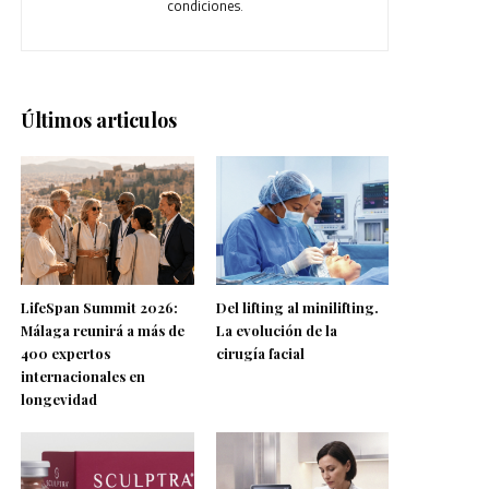
condiciones.
Últimos articulos
LifeSpan Summit 2026:
Del lifting al minilifting.
Málaga reunirá a más de
La evolución de la
400 expertos
cirugía facial
internacionales en
longevidad