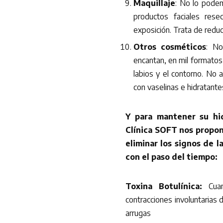
Maquillaje
: No lo podem
productos faciales res
exposición. Trata de reduc
Otros cosméticos
: No
encantan, en mil formatos,
labios y el contorno. No 
con vaselinas e hidratante
Y para mantener su hid
Clínica SOFT nos propon
eliminar los signos de l
con el paso del tiempo:
Toxina Botulínica:
Cua
contracciones involuntarias d
arrugas