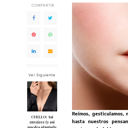
COMPARTIR
Ver Siguiente
Reímos, gesticulamos,
CUELLO: Así
hasta nuestros pensa
envejece (y así
puedes plantarle