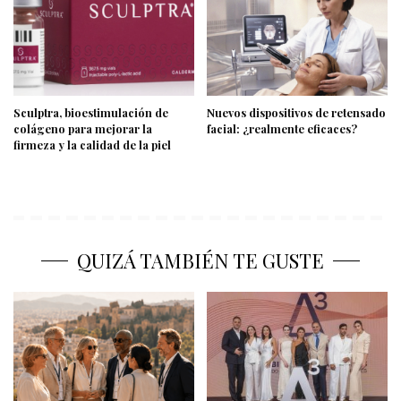
Sculptra, bioestimulación de
Nuevos dispositivos de retensado
colágeno para mejorar la
facial: ¿realmente eficaces?
firmeza y la calidad de la piel
QUIZÁ TAMBIÉN TE GUSTE