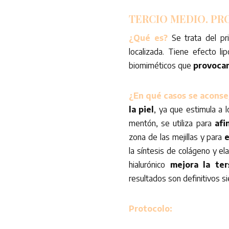
TERCIO MEDIO.
PR
¿Qué es?
Se trata del p
localizada. Tiene efecto li
biomiméticos que
provocan 
¿En qué casos se aconse
la piel
, ya que estimula a 
mentón, se utiliza para
afi
zona de las mejillas y para
e
la síntesis de colágeno y el
hialurónico
mejora la ter
resultados son definitivos s
Protocolo: