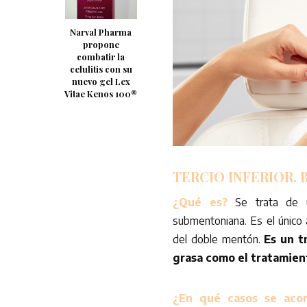
Narval Pharma
propone
combatir la
celulitis con su
nuevo gel Lex
Vitae Kenos 100®
TERCIO INFERIOR.
B
¿Qué es?
Se trata de un
submentoniana. Es el único 
del doble mentón.
Es un tr
grasa como el tratamient
¿En qué casos se acon