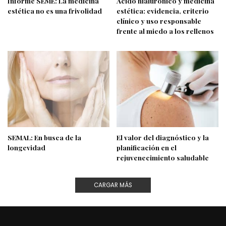
Informe SEME: La medicina
Ácido hialurónico y medicina
estética no es una frivolidad
estética: evidencia, criterio
clínico y uso responsable
frente al miedo a los rellenos
SEMAL: En busca de la
El valor del diagnóstico y la
longevidad
planificación en el
rejuvenecimiento saludable
CARGAR MÁS