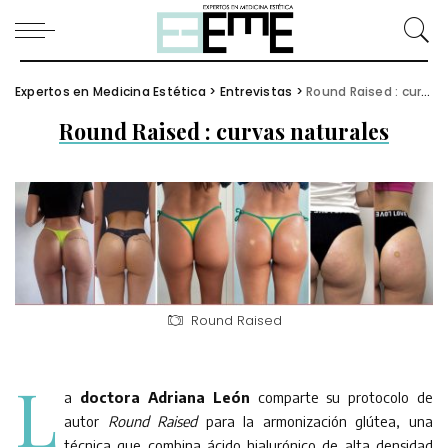
Expertos en Medicina Estética
>
Entrevistas
>
Round Raised : curvas naturales
Round Raised : curvas naturales
Round Raised
L
a
doctora Adriana León
comparte su protocolo de
autor
Round Raised
para la armonización glútea, una
técnica que combina ácido hialurónico de alta densidad