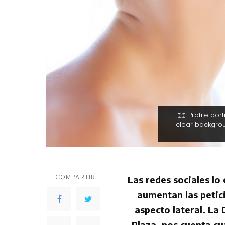
Profile por
clear backgrou
COMPARTIR
Las redes sociales lo 
aumentan las petic
aspecto lateral. La
Plaza, nos cuenta c