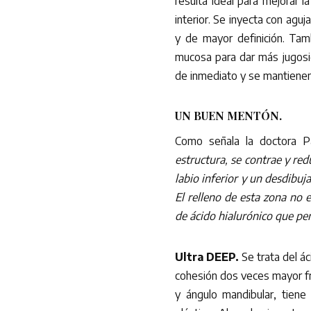
resulta ideal para mejorar l
interior. Se inyecta con aguj
y de mayor definición. Tam
mucosa para dar más jugosid
de inmediato y se mantiene
UN BUEN MENTÓN.
Como señala la doctora P
estructura, se contrae y re
labio inferior y un desdibuj
El relleno de esta zona no 
de ácido hialurónico que pe
Ultra DEEP.
Se trata del á
cohesión dos veces mayor fre
y ángulo mandibular, tien