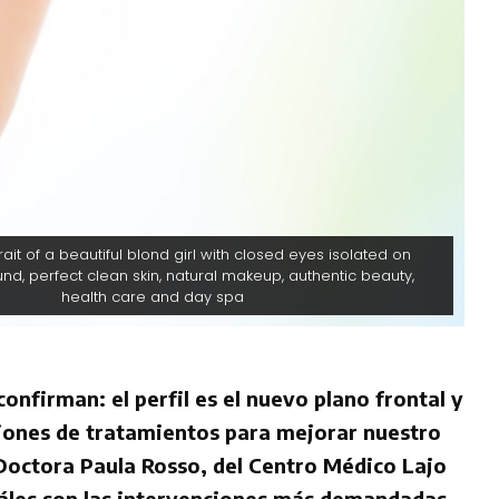
trait of a beautiful blond girl with closed eyes isolated on
nd, perfect clean skin, natural makeup, authentic beauty,
health care and day spa
confirman: el perfil es el nuevo plano frontal y
iones de tratamientos para mejorar nuestro
 Doctora Paula Rosso, del Centro Médico Lajo
uáles son las intervenciones más demandadas.