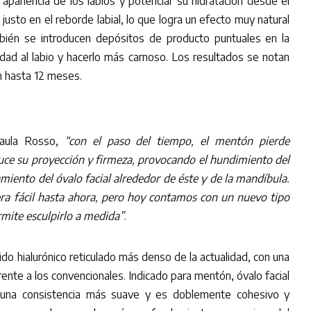
a apariencia de los labios y potenciar su hidratación desde el
a justo en el reborde labial, lo que logra un efecto muy natural
bién se introducen depósitos de producto puntuales en la
ad al labio y hacerlo más carnoso. Los resultados se notan
n hasta 12 meses.
aula Rosso,
“con el paso del tiempo, el mentón pierde
duce su proyección y firmeza, provocando el hundimiento del
amiento del óvalo facial alrededor de éste y de la mandíbula.
era fácil hasta ahora, pero hoy contamos con un nuevo tipo
rmite esculpirlo a medida”
.
cido hialurónico reticulado más denso de la actualidad, con una
nte a los convencionales. Indicado para mentón, óvalo facial
e una consistencia más suave y es doblemente cohesivo y