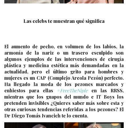
Las celebs te muestran qué significa
El aumento de pecho, en volumen de los labios, la
armonía de la nariz o un trasero esculpido son
algunos ejemplos de las intervenciones de cirugía
plástica y medicina estética más demandadas en la
actualidad, pero el último grito para hombres y
mujeres es un CAP (Complejo Areola Pezón) perfecto.
Ha llegado la moda de los pezones marcados y
enhiestos para ellas
#
FreeTheNiple
en las RRSS,
mientras que los guapos del mundo e IT Boys los
pretenden invisibles ¿Quieres saber más sobre esta y
otras curiosas tendencias referidas a los pezones? El
Dr Diego Tomás Ivancich te lo cuenta.