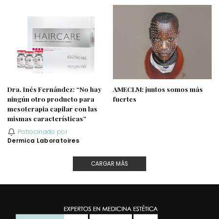
Dra. Inés Fernández: “No hay
AMECLM: juntos somos más
ningún otro producto para
fuertes
mesoterapia capilar con las
mismas características”
Patrocinado por
Dermica Laboratoires
CARGAR MÁS