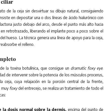
ciliar
o de la ceja sin desvirtuar su dibujo natural, consiguiendo
iste en depositar una o dos líneas de ácido hialurónico con
lactona justo debajo del arco, desde el punto más alto hacia
la en retrotrazado, liberando el implante poco a poco sobre el
 del hueso. La técnica genera una línea de apoyo para la ceja,
reabsorbe el relleno.
mpleto
de la toxina botulínica, que consigue un
dramatic foxy eye
.
ad de intervenir sobre la potencia de los músculos procerus,
 ceja, cuya relajación en la porción central de la frente,
o muy
foxy
del entrecejo, se realiza un tratamiento de todo el
cas:
e la dosis normal sobre la dermis,
encima del punto de