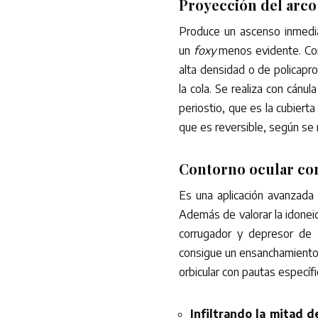
Proyección del arco 
Produce un ascenso inmediat
un
foxy
menos evidente. Cons
alta densidad o de policapro
la cola. Se realiza con cánu
periostio, que es la cubierta
que es reversible, según se 
Contorno ocular co
Es una aplicación avanzada 
Además de valorar la idoneid
corrugador y depresor de la
consigue un ensanchamient
orbicular con pautas específi
Infiltrando la mitad d