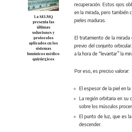
recuperación. Estos ojos ob
en la mirada, pero también c
La SELMQ
pieles maduras.
presenta las
últimas
soluciones y
El tratamiento de la mirada
protocolos
aplicados en los
previo del conjunto orbicula
sistemas
a la hora de “levantar” la mir
lumínicos médico
quirúrgicos
Por eso, es preciso valorar:
El espesor de la piel en la 
La región orbitaria en su 
sobre los músculos procer
El punto de luz, que es l
descender.