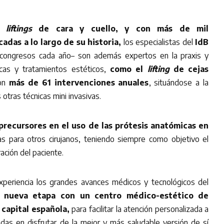
liftings
de cara y cuello, y con más de mil
adas a lo largo de su historia,
los especialistas del
IdB
congresos cada año– son además expertos en la praxis y
icas y tratamientos estéticos,
como el
lifting
de cejas
on
más de 61 intervenciones anuales
, situándose a la
otras técnicas mini invasivas.
precursores en el uso de las prótesis anatómicas en
s para otros cirujanos, teniendo siempre como objetivo el
ación del paciente.
xperiencia los grandes avances médicos y tecnológicos del
 nueva etapa con un centro médico-estético de
 capital española,
para facilitar la atención personalizada a
das en disfrutar de la mejor y más saludable versión de sí