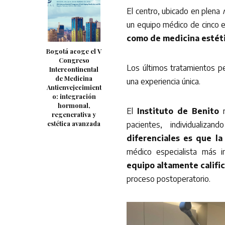
El centro, ubicado en plena
un equipo médico de cinco e
como de medicina estéti
Bogotá acoge el V
Congreso
Los últimos tratamientos pe
Intercontinental
de Medicina
una experiencia única.
Antienvejecimient
o: integración
hormonal,
El
Instituto de Benito
r
regenerativa y
estética avanzada
pacientes, individualiza
diferenciales es que la
médico especialista más in
equipo altamente calif
proceso postoperatorio.