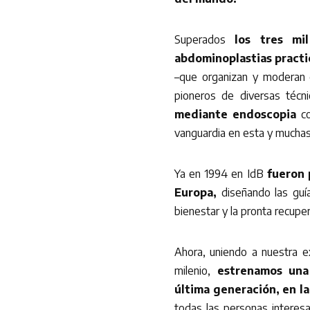
Superados
los tres mil
abdominoplastias practic
–que organizan y moderan 
pioneros de diversas técn
mediante endoscopia
c
vanguardia en esta y muchas 
Ya en 1994 en IdB
fueron 
Europa,
diseñando las guía
bienestar y la pronta recuper
Ahora, uniendo a nuestra e
milenio,
estrenamos una
última generación, en la
todas las personas interesa