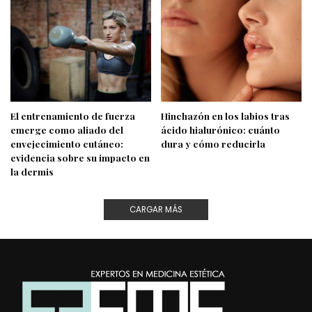
El entrenamiento de fuerza
Hinchazón en los labios tras
emerge como aliado del
ácido hialurónico: cuánto
envejecimiento cutáneo:
dura y cómo reducirla
evidencia sobre su impacto en
la dermis
CARGAR MÁS