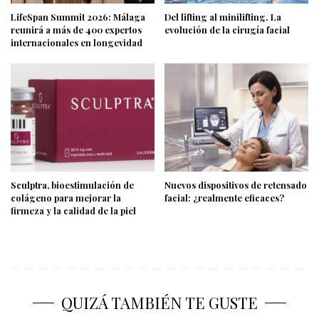
LifeSpan Summit 2026: Málaga
Del lifting al minilifting. La
reunirá a más de 400 expertos
evolución de la cirugía facial
internacionales en longevidad
Sculptra, bioestimulación de
Nuevos dispositivos de retensado
colágeno para mejorar la
facial: ¿realmente eficaces?
firmeza y la calidad de la piel
QUIZÁ TAMBIÉN TE GUSTE