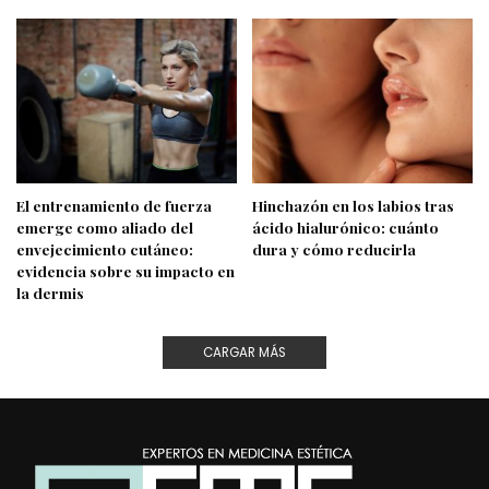
El entrenamiento de fuerza
Hinchazón en los labios tras
emerge como aliado del
ácido hialurónico: cuánto
envejecimiento cutáneo:
dura y cómo reducirla
evidencia sobre su impacto en
la dermis
CARGAR MÁS