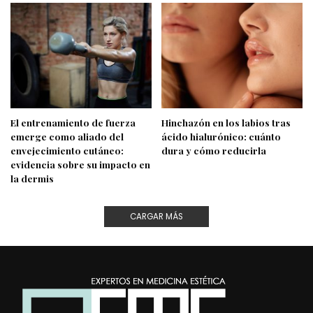
El entrenamiento de fuerza
Hinchazón en los labios tras
emerge como aliado del
ácido hialurónico: cuánto
envejecimiento cutáneo:
dura y cómo reducirla
evidencia sobre su impacto en
la dermis
CARGAR MÁS