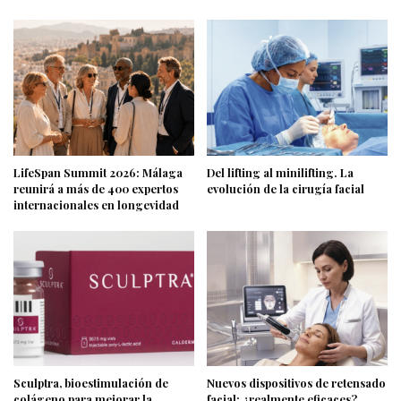
LifeSpan Summit 2026: Málaga
Del lifting al minilifting. La
reunirá a más de 400 expertos
evolución de la cirugía facial
internacionales en longevidad
Sculptra, bioestimulación de
Nuevos dispositivos de retensado
colágeno para mejorar la
facial: ¿realmente eficaces?