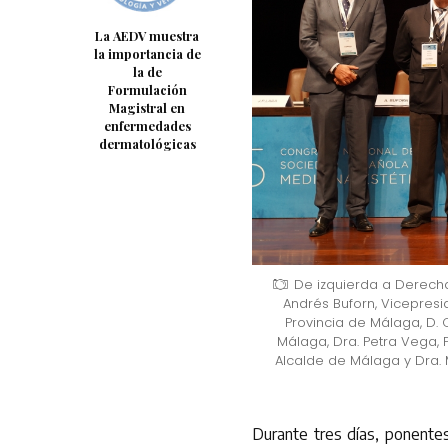
La AEDV muestra
la importancia de
la de
Formulación
Magistral en
enfermedades
dermatológicas
De izquierda a Derecha
Andrés Buforn, Vicepresi
Provincia de Málaga, D. C
Málaga, Dra. Petra Vega, 
Alcalde de Málaga y Dra. 
Durante tres días, ponentes