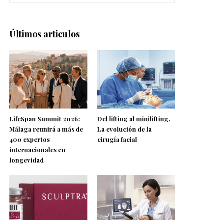
Últimos articulos
LifeSpan Summit 2026:
Del lifting al minilifting.
Málaga reunirá a más de
La evolución de la
400 expertos
cirugía facial
internacionales en
longevidad