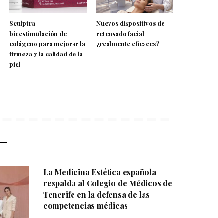
Sculptra,
Nuevos dispositivos de
bioestimulación de
retensado facial:
colágeno para mejorar la
¿realmente eficaces?
firmeza y la calidad de la
piel
La Medicina Estética española
respalda al Colegio de Médicos de
Tenerife en la defensa de las
competencias médicas