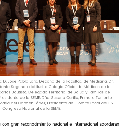
: D. José Pablo Lara, Decano de la Facultad de Medicina, Dr.
dente Segundo del Ilustre Colegio Oficial de Médicos de la
arlos Bautista, Delegado Territorial de Salud y Familias de
Presidenta de la SEME, Dña. Susana Carillo, Primera Teniente
María del Carmen López, Presidenta del Comité Local del 35
Congreso Nacional de la SEME.
 con gran reconocimiento nacional e internacional abordarán