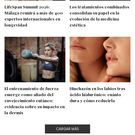
LifeSpan Summit 2026:
Los tratamientos combinados
Málaga reunirá a más de 400
consolidan su papel en la
expertos internacionales en
evolución de la medicina
longevidad
estética
El entrenamiento de fuerza
Hinchazón en los labios tras
emerge como aliado del
ácido hialurónico: cuánto
envejecimiento cutáneo:
dura y cómo reducirla
evidencia sobre su impacto en
la dermis
CARGAR MÁS