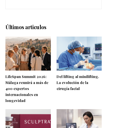
Últimos articulos
LifeSpan Summit 2026:
Del lifting al minilifting.
Málaga reunirá a más de
La evolución de la
400 expertos
cirugía facial
internacionales en
longevidad