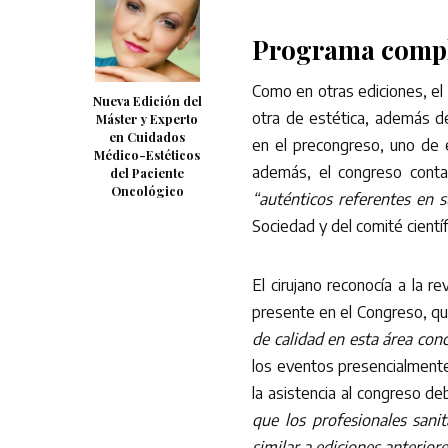
Programa comp
Como en otras ediciones, el
Nueva Edición del
otra de estética, además de
Máster y Experto
en Cuidados
en el precongreso, uno de e
Médico-Estéticos
además, el congreso conta
del Paciente
Oncológico
“auténticos referentes en 
Sociedad y del comité científ
El cirujano reconocía a la 
presente en el Congreso, q
de calidad en esta área con
los eventos presencialmente
la asistencia al congreso de
que los profesionales sani
similar a ediciones anteriore