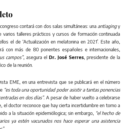
leto
 congreso contará con dos salas simultáneas: una
antiaging
y
 varios talleres prácticos y cursos de formación continuada
llos el de ‘Actualización en melatonina en 2021’. Este año,
rá con más de 80 ponentes españoles e internacionales,
sus campos”
, asegura el
Dr. José Serres
, presidente de la
ico de la reunión.
revista EME, en una entrevista que se publicará en el número
ue
“es toda una oportunidad poder asistir a tantas ponencias
centradas en dos días”.
A pesar de haber vuelto a celebrarse
, el doctor reconoce que hay cierta incertidumbre en torno a
bido a la situación epidemiólogica; sin embargo,
“el hecho de
tarios ya estén vacunados nos hace esperar una asistencia
s”.