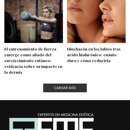
El entrenamiento de fuerza
Hinchazón en los labios tras
emerge como aliado del
ácido hialurónico: cuánto
envejecimiento cutáneo:
dura y cómo reducirla
evidencia sobre su impacto en
la dermis
CARGAR MÁS