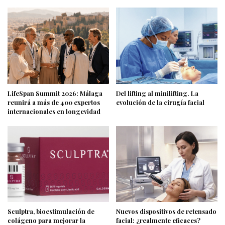
LifeSpan Summit 2026: Málaga
Del lifting al minilifting. La
reunirá a más de 400 expertos
evolución de la cirugía facial
internacionales en longevidad
Sculptra, bioestimulación de
Nuevos dispositivos de retensado
colágeno para mejorar la
facial: ¿realmente eficaces?