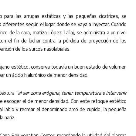
ado para las arrugas estáticas y las pequeñas cicatrices, se
 diferentes según el lugar donde se vaya a inyectar. Cuando
rico de la cara, matiza López Tallaj, se administra a un nivel
on el fin de luchar contra la pérdida de proyección de los
rición de los surcos nasolabiales.
cirujano estético, conserva todavía un buen estado de volumen
ar un ácido hialurónico de menor densidad.
 textura
“al ser zona erógena, tener temperatura e intervenir
be escoger el de menor densidad. Con este retoque estético
al labio y recrear el denominado arco de cupido, la pequeña
a nariz.
aCana Rejuvenation Center, recordando la utilidad del plasma