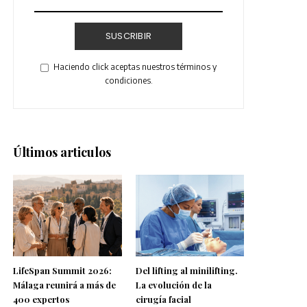
SUSCRIBIR
Haciendo click aceptas nuestros términos y
condiciones.
Últimos articulos
LifeSpan Summit 2026:
Del lifting al minilifting.
Málaga reunirá a más de
La evolución de la
400 expertos
cirugía facial