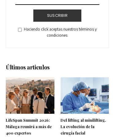
SUSCRIBIR
Haciendo click aceptas nuestros términos y
condiciones.
Últimos articulos
LifeSpan Summit 2026:
Del lifting al minilifting.
Málaga reunirá a más de
La evolución de la
400 expertos
cirugía facial