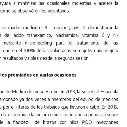
 ayuda a minimizar las ocasionales molestias y acelera la
 como se observó en los voluntarios.
, evaluados mediante el equipo Janus- II, demostraron la
ón de: ácido tranexámico, niacinamida, vitamina C y N-
da mediante microneedling para el tratamiento de las
o que en el 100% de las voluntarias se objetivó una mejora
 resultados visibles desde la segunda sesión.
les premiados en varias ocasiones
dad de Médica de mesoestetic en 2013, la Sociedad Española
alardonado ya dos veces a miembros del equipo de médicos
o por el interés de los trabajos que llevaron a cabo. En 2015,
diz el premio a la mejor comunicación por su ponencia sobre
de la flacidez de brazos con hilos PDO, inyecciones