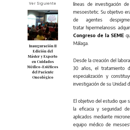
Ver Siguiente
líneas de investigación 
mesoestetic. Su objetivo era
de agentes despigment
tratar
hipermelanosis adqui
Congreso de la SEME
qu
Málaga.
Inauguración II
Edición del
Máster y Experto
Desde la creación del labo
en Cuidados
Médico-Estéticos
30 años, el tratamiento
del Paciente
especialización y constit
Oncológico
investigación de su Unidad 
El objetivo del estudio que 
la eficacia y seguridad d
aplicados mediante micronee
equipo médico de mesoeste