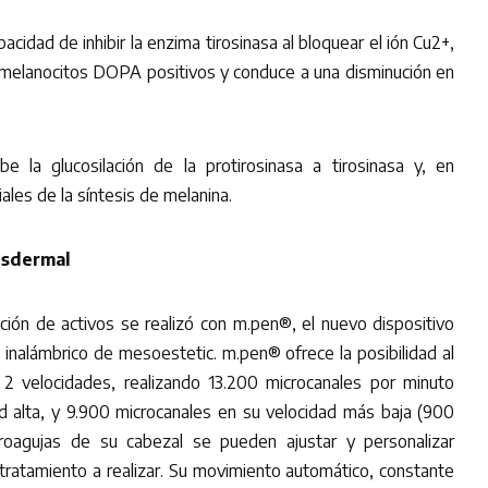
acidad de inhibir la enzima tirosinasa al bloquear el ión Cu2+,
 melanocitos DOPA positivos y conduce a una disminución en
be la glucosilación de la protirosinasa a tirosinasa y, en
iales de la síntesis de melanina.
nsdermal
ación de activos se realizó con m.pen®, el nuevo dispositivo
inalámbrico de mesoestetic. m.pen® ofrece la posibilidad al
e 2 velocidades, realizando 13.200 microcanales por minuto
ad alta, y 9.900 microcanales en su velocidad más baja (900
croagujas de su cabezal se pueden ajustar y personalizar
tratamiento a realizar. Su movimiento automático, constante