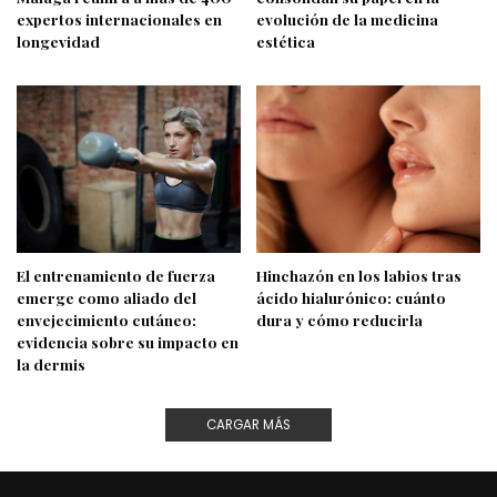
expertos internacionales en
evolución de la medicina
longevidad
estética
El entrenamiento de fuerza
Hinchazón en los labios tras
emerge como aliado del
ácido hialurónico: cuánto
envejecimiento cutáneo:
dura y cómo reducirla
evidencia sobre su impacto en
la dermis
CARGAR MÁS