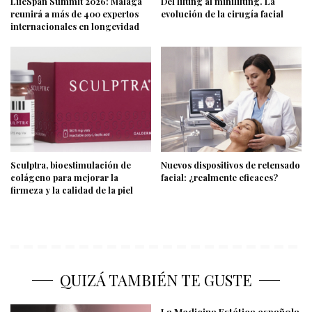
LifeSpan Summit 2026: Málaga
Del lifting al minilifting. La
reunirá a más de 400 expertos
evolución de la cirugía facial
internacionales en longevidad
Sculptra, bioestimulación de
Nuevos dispositivos de retensado
colágeno para mejorar la
facial: ¿realmente eficaces?
firmeza y la calidad de la piel
QUIZÁ TAMBIÉN TE GUSTE
La Medicina Estética española