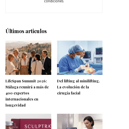
condiciones.
Últimos articulos
LifeSpan Summit 2026:
Del lifting al minilifting.
Málaga reunirá a más de
La evolución de la
400 expertos
cirugía facial
internacionales en
longevidad