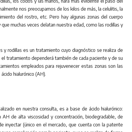
dillas, los codos y las manos, hará más evidente el paso del
lmente nos preocupamos de los kilos de más, la celulitis, la
ecimiento del rostro, etc. Pero hay algunas zonas del cuerpo
que muchas veces delatan nuestra edad, como las rodillas y
 y rodillas es un tratamiento cuyo diagnóstico se realiza de
to el tratamiento dependerá también de cada paciente y de su
ratamientos empleados para rejuvenecer estas zonas son las
ácido hialurónico (AH).
alizado en nuestra consulta, es a base de ácido hialurónico:
 AH de alta viscosidad y concentración, biodegradable, de
 de inyectar (único en el mercado, que cuenta con la patente