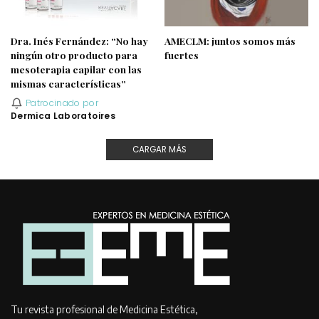
Dra. Inés Fernández: “No hay
AMECLM: juntos somos más
ningún otro producto para
fuertes
mesoterapia capilar con las
mismas características”
Patrocinado por
Dermica Laboratoires
CARGAR MÁS
Tu revista profesional de Medicina Estética,