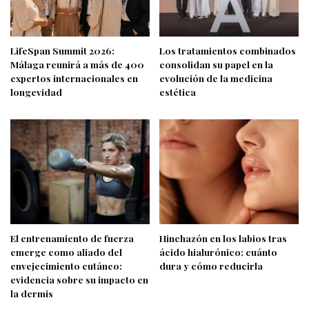
LifeSpan Summit 2026:
Los tratamientos combinados
Málaga reunirá a más de 400
consolidan su papel en la
expertos internacionales en
evolución de la medicina
longevidad
estética
El entrenamiento de fuerza
Hinchazón en los labios tras
emerge como aliado del
ácido hialurónico: cuánto
envejecimiento cutáneo:
dura y cómo reducirla
evidencia sobre su impacto en
la dermis