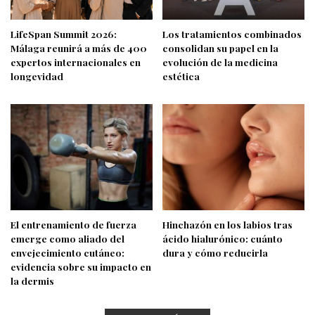
LifeSpan Summit 2026:
Los tratamientos combinados
Málaga reunirá a más de 400
consolidan su papel en la
expertos internacionales en
evolución de la medicina
longevidad
estética
El entrenamiento de fuerza
Hinchazón en los labios tras
emerge como aliado del
ácido hialurónico: cuánto
envejecimiento cutáneo:
dura y cómo reducirla
evidencia sobre su impacto en
la dermis