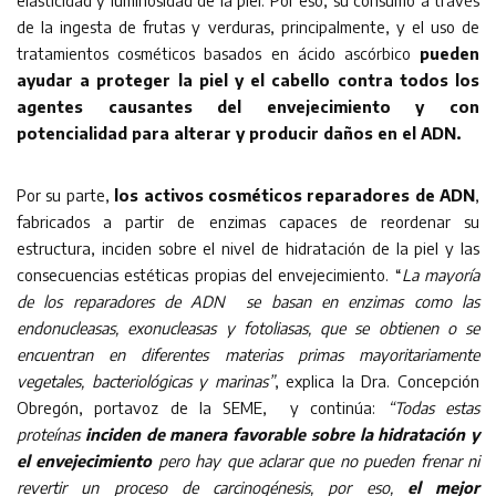
elasticidad y luminosidad de la piel. Por eso, su consumo a través
de la ingesta de frutas y verduras, principalmente, y el uso de
tratamientos cosméticos basados en ácido ascórbico
pueden
ayudar a proteger la piel y el cabello contra todos los
agentes causantes del envejecimiento y con
potencialidad para alterar y producir daños en el ADN.
Por su parte,
los activos cosméticos reparadores de ADN
,
fabricados a partir de enzimas capaces de reordenar su
estructura, inciden sobre el nivel de hidratación de la piel y las
consecuencias estéticas propias del envejecimiento. “
La mayoría
de los reparadores de ADN se basan en enzimas como las
endonucleasas, exonucleasas y fotoliasas, que se obtienen o se
encuentran en diferentes materias primas mayoritariamente
vegetales, bacteriológicas y marinas”
, explica la Dra. Concepción
Obregón, portavoz de la SEME, y continúa:
“Todas estas
proteínas
inciden de manera favorable sobre la hidratación y
el envejecimiento
pero hay que aclarar que no pueden frenar ni
revertir un proceso de carcinogénesis, por eso,
el mejor