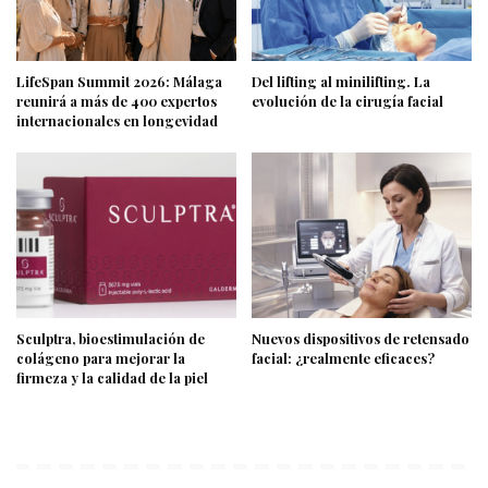
LifeSpan Summit 2026: Málaga
Del lifting al minilifting. La
reunirá a más de 400 expertos
evolución de la cirugía facial
internacionales en longevidad
Sculptra, bioestimulación de
Nuevos dispositivos de retensado
colágeno para mejorar la
facial: ¿realmente eficaces?
firmeza y la calidad de la piel